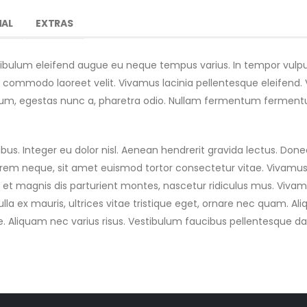
NAL
EXTRAS
stibulum eleifend augue eu neque tempus varius. In tempor vulpu
 commodo laoreet velit. Vivamus lacinia pellentesque eleifend.
ntum, egestas nunc a, pharetra odio. Nullam fermentum fermen
us. Integer eu dolor nisl. Aenean hendrerit gravida lectus. Don
orem neque, sit amet euismod tortor consectetur vitae. Vivamus
 et magnis dis parturient montes, nascetur ridiculus mus. Vivamu
a ex mauris, ultrices vitae tristique eget, ornare nec quam. A
e. Aliquam nec varius risus. Vestibulum faucibus pellentesque da