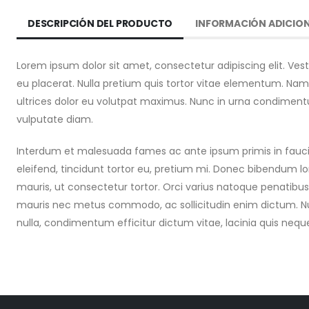
DESCRIPCIÓN DEL PRODUCTO
INFORMACIÓN ADICIO
Lorem ipsum dolor sit amet, consectetur adipiscing elit. Ve
eu placerat. Nulla pretium quis tortor vitae elementum. Nam
ultrices dolor eu volutpat maximus. Nunc in urna condime
vulputate diam.
Interdum et malesuada fames ac ante ipsum primis in faucib
eleifend, tincidunt tortor eu, pretium mi. Donec bibendum l
mauris, ut consectetur tortor. Orci varius natoque penatibus
mauris nec metus commodo, ac sollicitudin enim dictum. Null
nulla, condimentum efficitur dictum vitae, lacinia quis nequ