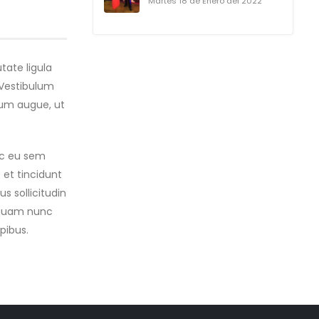
Martes 18 de Enero del 2022
tate ligula
 Vestibulum
tum augue, ut
ec eu sem
 et tincidunt
s sollicitudin
liquam nunc
pibus.