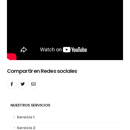
Compartir en Redes sociales
NUESTROS SERVICIOS
Servicio 1
Servicio 2