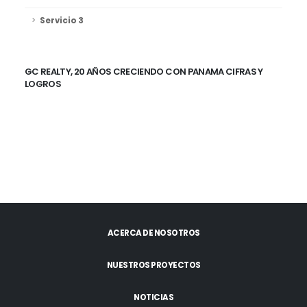
Servicio 3
GC REALTY, 20 AÑOS CRECIENDO CON PANAMA CIFRAS Y
LOGROS
ACERCA DE NOSOTROS
NUESTROS PROYECTOS
NOTICIAS