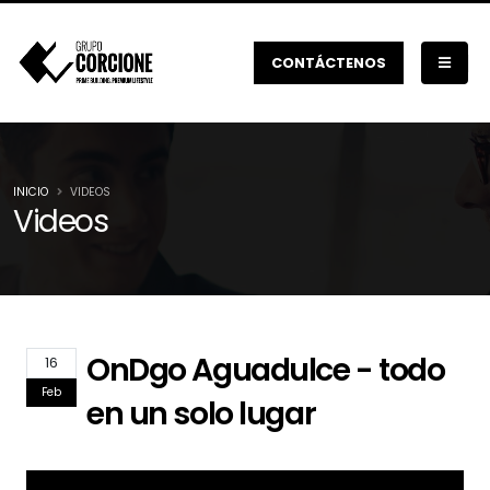
CONTÁCTENOS
INICIO
VIDEOS
Videos
OnDgo Aguadulce - todo
16
Feb
en un solo lugar