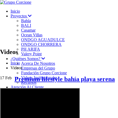
Inicio
Proyectos
Bahía
BALI
Casamar
Ocean Villas
ONDGO AGUADULCE
ONDGO CHORRERA
PH ARIFA
Videos
Valery Point
¿Quiénes Somos?
Inicio
Acerca De Nosotros
Videos
Empresas del Grupo
Fundación Grupo Corcione
Videos Institucionales
17
Feb
Premium lifestyle bahía playa serena
Recursos
Atención Al Cliente
Reventas y Alquileres