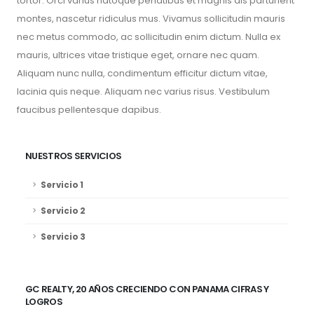
tortor. Orci varius natoque penatibus et magnis dis parturient
montes, nascetur ridiculus mus. Vivamus sollicitudin mauris
nec metus commodo, ac sollicitudin enim dictum. Nulla ex
mauris, ultrices vitae tristique eget, ornare nec quam.
Aliquam nunc nulla, condimentum efficitur dictum vitae,
lacinia quis neque. Aliquam nec varius risus. Vestibulum
faucibus pellentesque dapibus.
NUESTROS SERVICIOS
Servicio 1
Servicio 2
Servicio 3
GC REALTY, 20 AÑOS CRECIENDO CON PANAMA CIFRAS Y
LOGROS